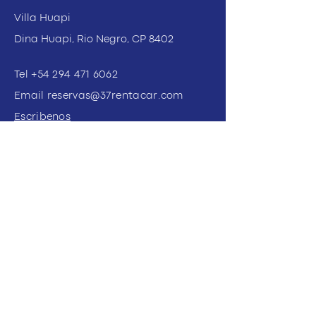
Villa Huapi
Dina Huapi, Rio Negro, CP 8402
Tel
+54 294 471 6062
Email
reservas@37rentacar.com
Escribenos
Subscribe to Get My Newsletter
Join