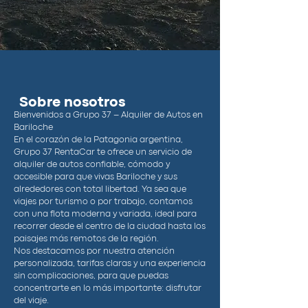
Sobre nosotros
Bienvenidos a Grupo 37 – Alquiler de Autos en
Bariloche
En el corazón de la Patagonia argentina,
Grupo 37 RentaCar te ofrece un servicio de
alquiler de autos confiable, cómodo y
accesible para que vivas Bariloche y sus
alrededores con total libertad. Ya sea que
viajes por turismo o por trabajo, contamos
con una flota moderna y variada, ideal para
recorrer desde el centro de la ciudad hasta los
paisajes más remotos de la región.
Nos destacamos por nuestra atención
personalizada, tarifas claras y una experiencia
sin complicaciones, para que puedas
concentrarte en lo más importante: disfrutar
del viaje.